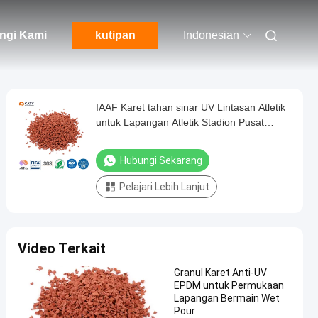
ngi Kami
kutipan
Indonesian
IAAF Karet tahan sinar UV Lintasan Atletik
untuk Lapangan Atletik Stadion Pusat
Kompleks Oleh SBR EPDM Crumb Karet
Granules Bahan
Hubungi Sekarang
Pelajari Lebih Lanjut
Video Terkait
Granul Karet Anti-UV
EPDM untuk Permukaan
Lapangan Bermain Wet
Pour