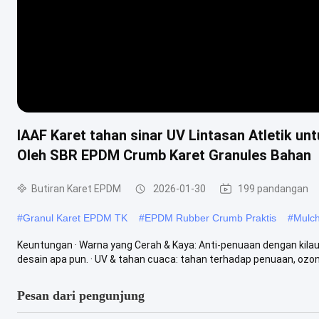
IAAF Karet tahan sinar UV Lintasan Atletik u
Oleh SBR EPDM Crumb Karet Granules Bahan
Butiran Karet EPDM
2026-01-30
199 pandangan
#
Granul Karet EPDM TK
#
EPDM Rubber Crumb Praktis
#
Mulch
Keuntungan · Warna yang Cerah & Kaya: Anti-penuaan dengan kilau
desain apa pun. · UV & tahan cuaca: tahan terhadap penuaan, ozon,
Pesan dari pengunjung