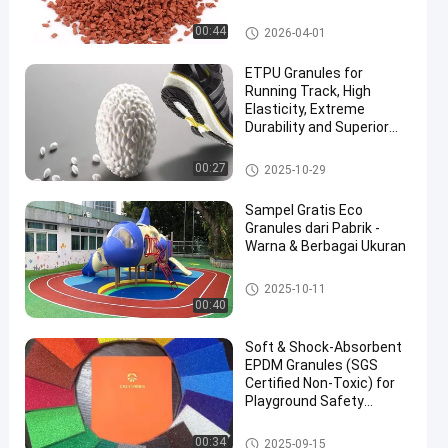
Lantai karet olahraga
00:44
2026-04-01
ETPU Granules for
Running Track, High
Elasticity, Extreme
Durability and Superior
Energy Return
Butiran Karet EPDM
00:27
2025-10-29
Sampel Gratis Eco
Granules dari Pabrik -
Warna & Berbagai Ukuran
Butiran Karet EPDM
2025-10-11
00:40
Soft & Shock-Absorbent
EPDM Granules (SGS
Certified Non-Toxic) for
Playground Safety
Surfacing
Butiran Karet EPDM
00:34
2025-09-15