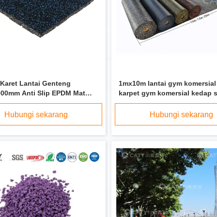
 Karet Lantai Genteng
1mx10m lantai gym komersial
00mm Anti Slip EPDM Mat
karpet gym komersial kedap 
Gym
Hubungi sekarang
Hubungi sekarang
Brick Colored Rubber Crumb, Shockproof Rubber Pellets Untuk Taman bermain
Anti Korosi EPDM Karet 
 Daun Daun Daun
EPDM Rubber Granules 