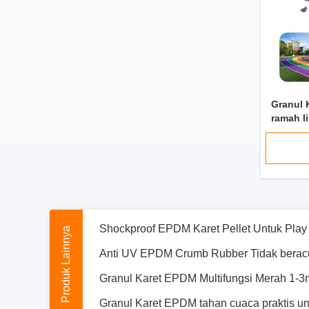
Karet abu-abu yang tahan lama, partikel k
Granul Rumput Karet Berwarna Hijau Taha
Elastis EPDM Granules Warna, Pellet Kar
Granul 
ramah l
Shockproof EPDM Karet Pellet Untuk Play A
bermain
Granul Karet EPDM Multifungsi Merah 1-
Granul Karet EPDM tahan cuaca praktis unt
Produk Lainnya
Pelet Karet Daun Daun Daun Daun Daun