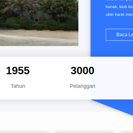
kanak, klub ke
ubin karet me
kami banyak di
Universitas Jo
Baca Le
Center, Qatar
2002
3000
Tahun
Pelanggan