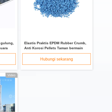
 gulung,
Elastis Praktis EPDM Rubber Crumb,
suara
Anti Korosi Pellets Taman bermain
Hubungi sekarang
Video
Granules Lantai Weatherproof ECO elastis
Kindergarten Absorbing Sound Untuk Landscape