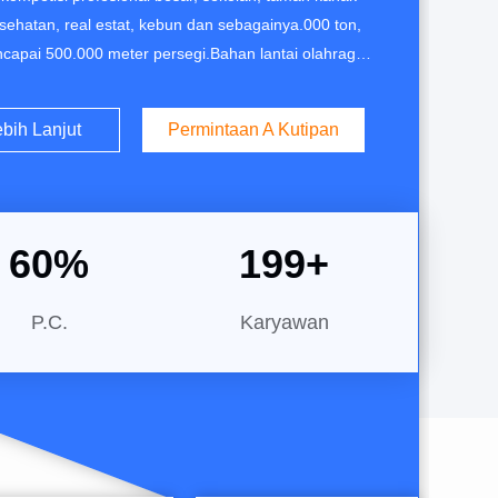
sehatan, real estat, kebun dan sebagainya.000 ton,
ncapai 500.000 meter persegi.Bahan lantai olahraga
temukan di proyek terkenal di dunia, seperti stadion
hannesburg di Afrika Selatan, Saipan Ole Sports
bih Lanjut
Permintaan A Kutipan
 University Stadium,2023 Hangzhou Asian Games...
60
%
200
+
P.C.
Karyawan