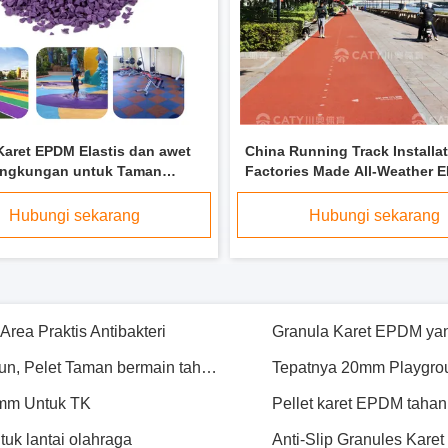
aret EPDM tahan kejut
n UV Untuk Berlari
Anti UV EPDM Karet Granules Untuk Taman bermain Non-toksik tahan lama
Multiscene EPDM Karet 
et Biru Untuk Taman bermain
Karet EPDM Elastis dan awet
China Running Track Installa
Granula Karet EPDM Dau
ingkungan untuk Taman
Factories Made All-Weather 
rea Praktis Antibakteri
Granula Karet EPDM yang
 anak-anak di luar ruangan
Trail Surfacing Rubber Athlet
Flooring Untuk Penggunaan 
Hubungi sekarang
Hubungi sekarang
Anti UV EPDM Crumb Rubber Tidak beracun, Pelet Taman bermain tahan pakai
Tepatnya 20mm Playgrou
Ruangan
3mm Untuk TK
uk lantai olahraga
Anti-Slip Granules Kare
Brick Colored Rubber Crumb, Shockproof Rubber Pellets Untuk Taman bermain
Anti Korosi EPDM Karet 
 Daun Daun Daun
EPDM Rubber Granules 