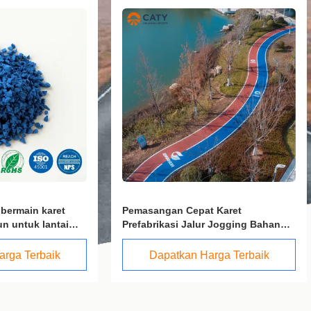
gan Cepat Karet
Non-toksik Artificial Grass Infi
kasi Jalur Jogging Bahan
Elastic EPDM Crumb Rubber 
 Karet Berwarna Granules
Lapangan Sepak Bola
patkan Harga Terbaik
Dapatkan Harga Terbai