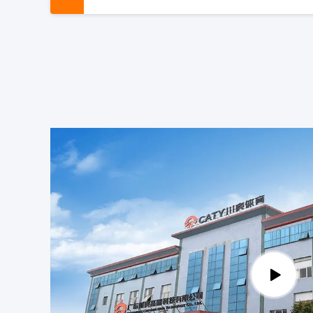
Karet abu-abu yang tahan lama, partikel k
Granul Rumput Karet Berwarna Hijau Taha
Elastis EPDM Granules Warna, Pellet Kar