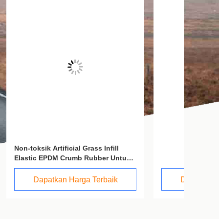
ll
Untuk
k
Dapatkan Harga Terbaik
D