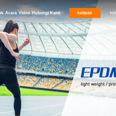
uk
Acara
Video
Hubungi Kami
kutipan
Ind