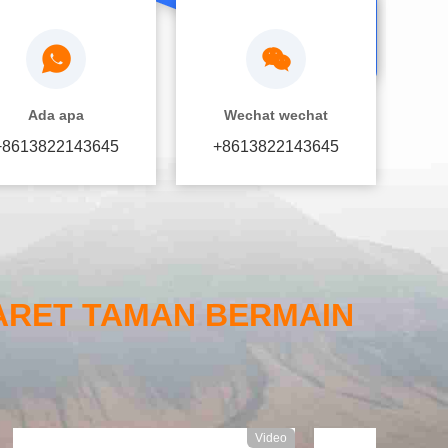
Ada apa
Wechat wechat
+8613822143645
+8613822143645
KARET TAMAN BERMAIN
Video