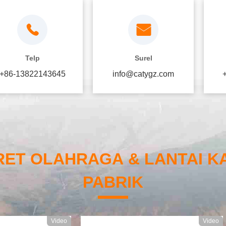
Telp
Surel
+86-13822143645
info@catygz.com
RET OLAHRAGA & LANTAI 
PABRIK
Video