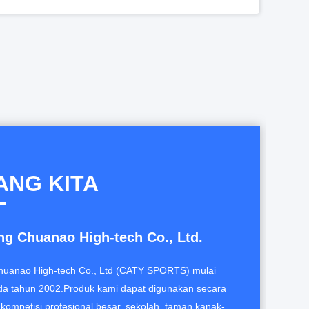
Jalur Lari 1mm-3mm EPDM Karet Granules Dampak menyerap Partikel Karet
Anti slip EPDM karet remah praktis, dampak menyerap granules karet berwarna
Granules Anti Penuaan Untuk Lantai Latihan
r Ulang Berfungsi Bertahan terhadap Kejut
ANG KITA
g Chuanao High-tech Co., Ltd.
uanao High-tech Co., Ltd (CATY SPORTS) mulai
da tahun 2002.Produk kami dapat digunakan secara
 kompetisi profesional besar, sekolah, taman kanak-