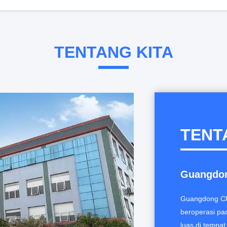
aret EPDM tahan kejut
n UV Untuk Berlari
TENTANG KITA
Anti UV EPDM Karet Granules Untuk Taman bermain Non-toksik tahan lama
Multiscene EPDM Karet 
et Biru Untuk Taman bermain
Granula Karet EPDM Dau
TENT
Guangdon
Guangdong Ch
beroperasi pa
luas di tempat