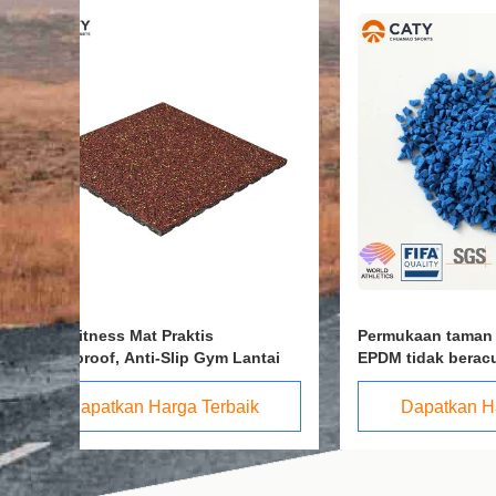
Permukaan taman bermain karet
Pemasan
tai
EPDM tidak beracun untuk lantai
Prefabri
keamanan taman bermain luar
Jogging
ruangan
Dapatkan Harga Terbaik
Da