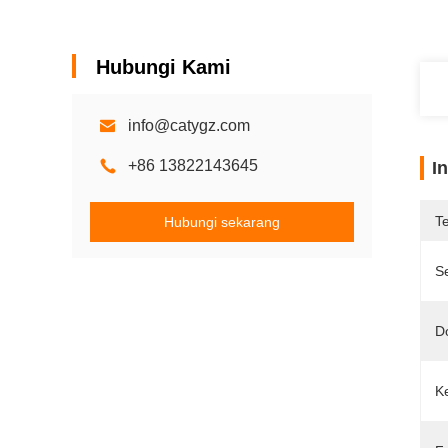
Hubungi Kami
info@catygz.com
+86 13822143645
I
T
Hubungi sekarang
Se
D
K