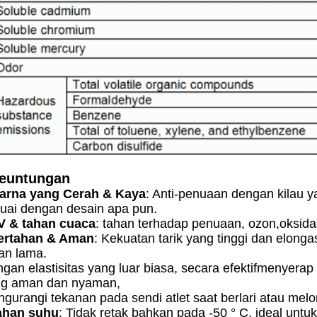
euntungan
Warna yang Cerah & Kaya
: Anti-penuaan dengan kilau y
uai dengan desain apa pun.
V & tahan cuaca
: tahan terhadap penuaan, ozon,
oksida
Bertahan & Aman
: Kekuatan tarik yang tinggi dan elong
an lama.
gan elastisitas yang luar biasa, secara efektif
menyerap 
ng aman dan nyaman,
gurangi tekanan pada sendi atlet saat berlari atau mel
ahan suhu
: Tidak retak bahkan pada -50 ° C, ideal untu