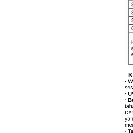
K
· 
ses
· U
· 
tah
Den
ya
men
· T