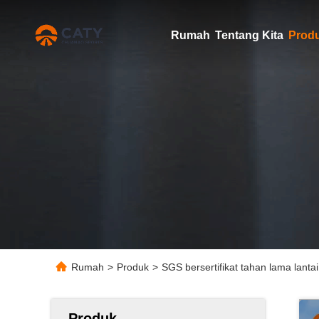
Rumah
Tentang Kita
Prod
Rumah
>
Produk
>
SGS bersertifikat tahan lama lant
Produk