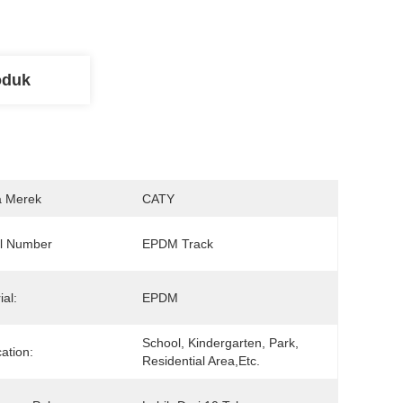
oduk
 Merek
CATY
l Number
EPDM Track
ial:
EPDM
School, Kindergarten, Park, 
cation:
Residential Area,etc.