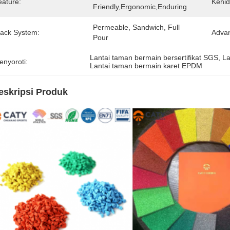
eature:
Kehid
Friendly,Ergonomic,Enduring
Permeable, Sandwich, Full 
rack System:
Advan
Pour
Lantai taman bermain bersertifikat SGS
, 
La
enyoroti:
Lantai taman bermain karet EPDM
eskripsi Produk