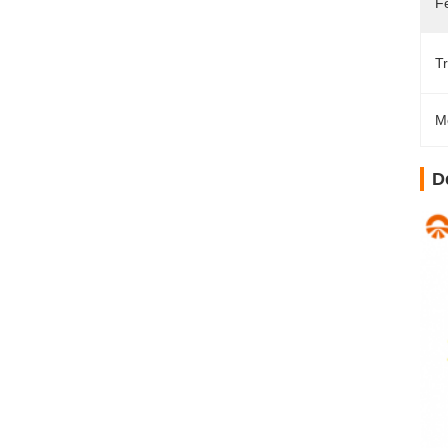
F
T
M
D