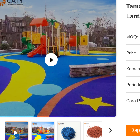
Tam
Lant
MOQ:
Price:
Kemas
Period
Cara 
Dap