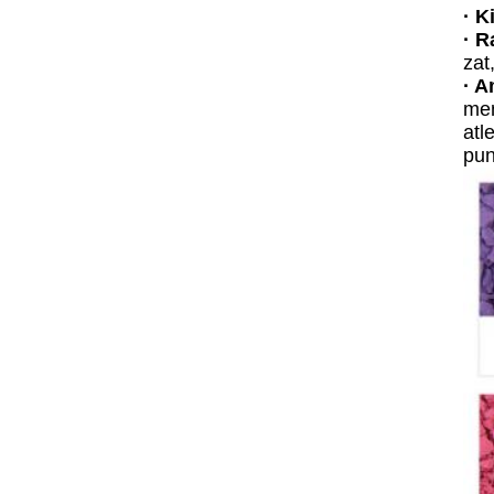
· K
· 
zat
· 
me
atl
pun