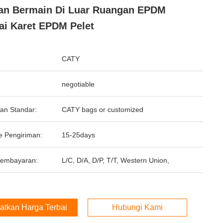
an Bermain Di Luar Ruangan EPDM
ai Karet EPDM Pelet
CATY
negotiable
an Standar:
CATY bags or customized
e Pengiriman:
15-25days
Pembayaran:
L/C, D/A, D/P, T/T, Western Union,
atkan Harga Terbaik
Hubungi Kami