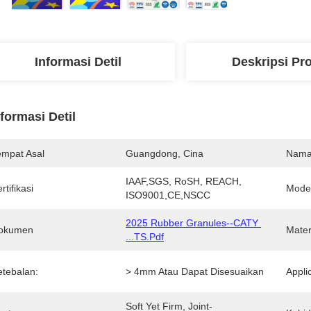
Informasi Detil
Deskripsi Pr
nformasi Detil
empat Asal
Guangdong, Cina
Nama
IAAF,SGS, RoSH, REACH, 
rtifikasi
Mode
ISO9001,CE,NSCC
2025 Rubber Granules--CATY 
okumen
Mater
...TS.pdf
etebalan:
> 4mm Atau Dapat Disesuaikan
Appli
Soft Yet Firm, Joint-