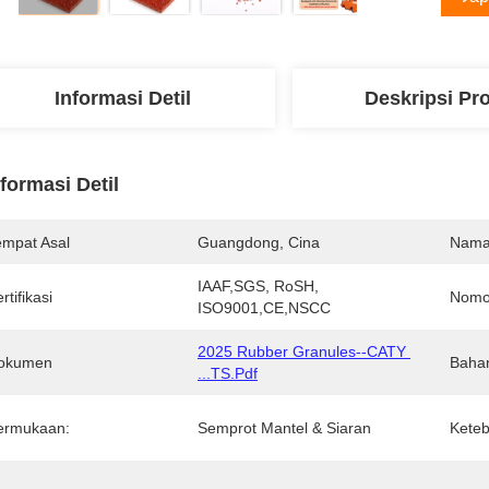
Informasi Detil
Deskripsi Pr
nformasi Detil
empat Asal
Guangdong, Cina
Nama
IAAF,SGS, RoSH, 
rtifikasi
Nomo
ISO9001,CE,NSCC
2025 Rubber Granules--CATY 
okumen
Baha
...TS.pdf
ermukaan:
Semprot Mantel & Siaran
Keteb