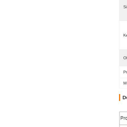
S
K
O
P
M
D