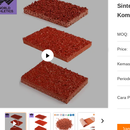
Sint
Komp
MOQ:
Price:
Kemas
Period
Cara 
Dap