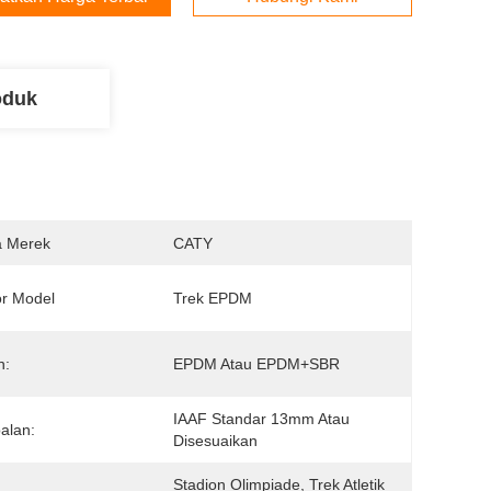
oduk
 Merek
CATY
r Model
Trek EPDM
n:
EPDM Atau EPDM+SBR
IAAF Standar 13mm Atau 
alan:
Disesuaikan
Stadion Olimpiade, Trek Atletik 