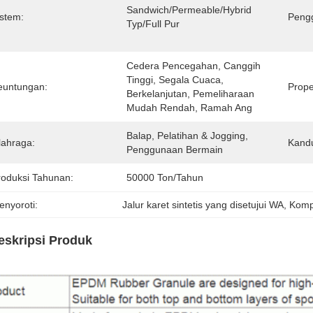
Sandwich/permeable/hybrid 
istem:
Peng
Typ/full Pur
Cedera Pencegahan, Canggih 
Tinggi, Segala Cuaca, 
euntungan:
Proper
Berkelanjutan, Pemeliharaan 
Mudah Rendah, Ramah Ang
Balap, Pelatihan & Jogging, 
lahraga:
Kandu
Penggunaan Bermain
roduksi Tahunan:
50000 Ton/Tahun
enyoroti:
Jalur karet sintetis yang disetujui WA
, 
Kompe
eskripsi Produk