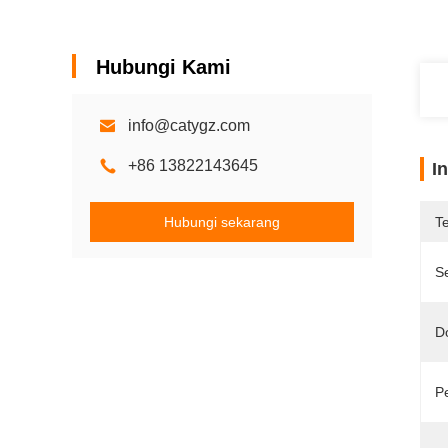
Hubungi Kami
info@catygz.com
+86 13822143645
I
Hubungi sekarang
T
Se
D
P