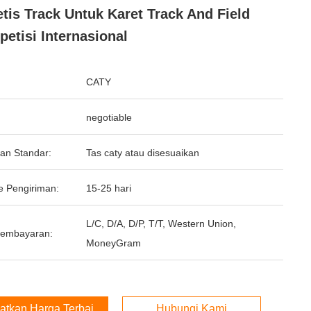
etis Track Untuk Karet Track And Field
etisi Internasional
CATY
negotiable
an Standar:
Tas caty atau disesuaikan
e Pengiriman:
15-25 hari
L/C, D/A, D/P, T/T, Western Union,
Pembayaran:
MoneyGram
atkan Harga Terbaik
Hubungi Kami