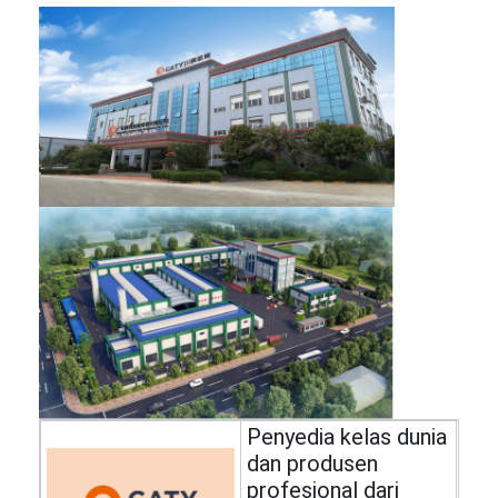
Butiran Karet EPDM
Lantai karet komersial
Paver Karet yang Terpadu
pengisi rumput buatan
Butiran karet SBR
Pengikat PU
Rumput Rumput Buatan
Pemasangan Jalur Lari
Penyedia kelas dunia
dan produsen
profesional dari