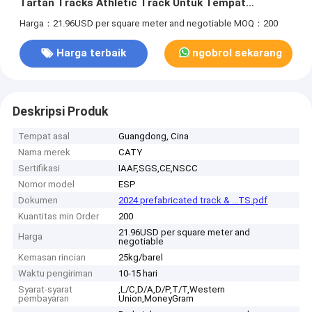
Tartan Tracks Athletic Track Untuk Tempat
Olahraga Profesional
Harga：21.96USD per square meter and negotiable
MOQ：200
Harga terbaik
ngobrol sekarang
Deskripsi Produk
Tempat asal
Guangdong, Cina
Nama merek
CATY
Sertifikasi
IAAF,SGS,CE,NSCC
Nomor model
ESP
Dokumen
2024 prefabricated track & ...TS.pdf
Kuantitas min Order
200
21.96USD per square meter and
Harga
negotiable
Kemasan rincian
25kg/barel
Waktu pengiriman
10-15 hari
Syarat-syarat
,L/C,D/A,D/P,T/T,Western
pembayaran
Union,MoneyGram