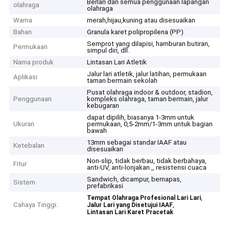
Berlari dan semua penggunaan lapangan
olahraga
olahraga
Warna
merah,hijau,kuning atau disesuaikan
Bahan
Granula karet polipropilena (PP)
Semprot yang dilapisi, hamburan butiran,
Permukaan
simpul diri, dll.
Nama produk
Lintasan Lari Atletik
Jalur lari atletik, jalur latihan, permukaan
Aplikasi
taman bermain sekolah
Pusat olahraga indoor & outdoor, stadion,
Penggunaan
kompleks olahraga, taman bermain, jalur
kebugaran
dapat dipilih, biasanya 1-3mm untuk
Ukuran
permukaan, 0,5-2mm/1-3mm untuk bagian
bawah
13mm sebagai standar IAAF atau
Ketebalan
disesuaikan
Non-slip, tidak berbau, tidak berbahaya,
Fitur
anti-UV, anti-lonjakan ,, resistensi cuaca
Sandwich, dicampur, bernapas,
Sistem
prefabrikasi
,
Tempat Olahraga Profesional Lari Lari
Cahaya Tinggi:
,
Jalur Lari yang Disetujui IAAF
Lintasan Lari Karet Pracetak