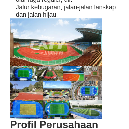
Tentang kami
Jalur kebugaran, jalan-jalan lanskap
dan jalan hijau.
Tur Pabrik
Kontrol kualitas
Hubungi kami
Berita
ngobrol sekarang
Lantai karet olahraga
Lantai karet taman bermain
Lantai Karet Kebugaran
Profil Perusahaan