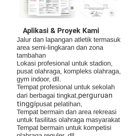
Aplikasi & Proyek Kami
Jalur dan lapangan atletik termasuk
area semi-lingkaran dan zona
tambahan
Lokasi profesional untuk stadion,
pusat olahraga, kompleks olahraga,
gym indoor, dll.
Tempat profesional untuk sekolah
perguruan
dari berbagai tingkat,
Rumah
tinggi
pusat pelatihan,
Tempat bermain dan area rekreasi
Produk
untuk fasilitas olahraga masyarakat
Tempat bermain untuk kompetisi
Video
olahraga reguler, dll.