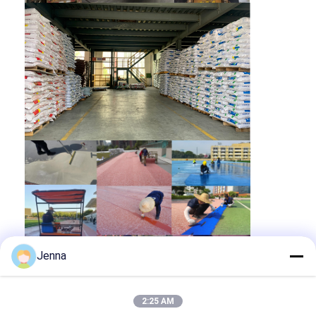
karet dan 5 juta
Produksi tahunan
meter persegi karet
tikar dan gulung.
Track
untuk
Olimpiade
Kepulauan Pasifik
2022, Stadion Kegue
di Togo, Kereta
Berkecepatan Tinggi
Taiwan, Olimpiade
Proyek Utama
Pemuda Asia
Shantou 2021,
Olimpiade Nasional
Shaanxi 2021,
Universiade
Jenna
Shenzhen dan
Olimpiade Asia
Guangzhou 2010.
2:25 AM