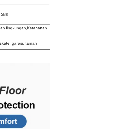
t SBR
mah lingkungan,
Ketahanan
kate, garasi, taman