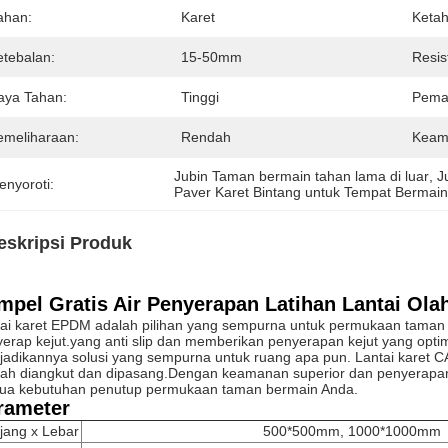
ahan:
Karet
Keta
etebalan:
15-50mm
Resis
aya Tahan:
Tinggi
Pema
emeliharaan:
Rendah
Keam
Jubin Taman bermain tahan lama di luar
, 
J
enyoroti:
Paver Karet Bintang untuk Tempat Bermai
eskripsi Produk
mpel Gratis Air Penyerapan Latihan Lantai Ol
ai karet EPDM adalah pilihan yang sempurna untuk permukaan taman
erap kejut.yang anti slip dan memberikan penyerapan kejut yang opti
adikannya solusi yang sempurna untuk ruang apa pun. Lantai karet
h diangkut dan dipasang.Dengan keamanan superior dan penyerapan kej
ua kebutuhan penutup permukaan taman bermain Anda.
rameter
jang x Lebar
500*500mm, 1000*1000mm