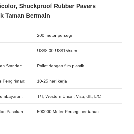
icolor, Shockproof Rubber Pavers
uk Taman Bermain
200 meter persegi
US$8.00-US$15/sqm
an Standar:
Pallet dengan film plastik
e Pengiriman:
10-25 hari kerja
Pembayaran:
T/T, Western Union, Visa, dll., L/C
tas Pasokan:
500000 Meter Persegi per tahun