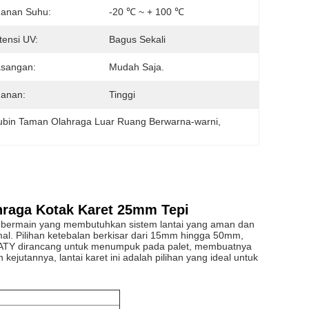
hanan Suhu:
-20 ℃ ~ + 100 ℃
tensi UV:
Bagus Sekali
sangan:
Mudah Saja.
anan:
Tinggi
ubin Taman Olahraga Luar Ruang Berwarna-warni
, 
n
ahraga Kotak Karet 25mm Tepi
 bermain yang membutuhkan sistem lantai yang aman dan
mal. Pilihan ketebalan berkisar dari 15mm hingga 50mm,
 CATY dirancang untuk menumpuk pada palet, membuatnya
utannya, lantai karet ini adalah pilihan yang ideal untuk