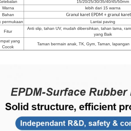
Ketebalan
15/20/25/30/35/40/45/50mm
Warna
lebih dari 15 warna
Bahan
Granul karet EPDM + granul kare
k permukaan
Lantai paving
Anti slip, tahan UV, mudah dibersihkan, tahan lama, ra
Fitur
yang Baik
empat yang
Taman bermain anak, TK, Gym, Taman, lapangan s
Cocok