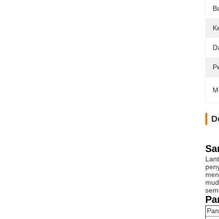
B
K
D
P
M
D
Sa
Lant
peny
menj
muda
sem
Pa
Pan