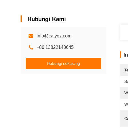
Hubungi Kami
info@catygz.com
+86 13822143645
I
Hubungi sekarang
T
Se
W
W
C