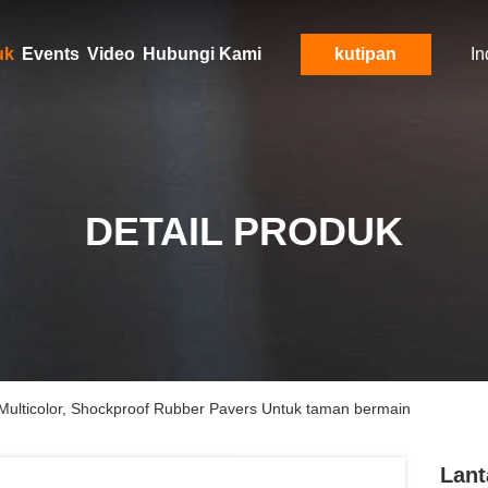
uk
Events
Video
Hubungi Kami
kutipan
In
DETAIL PRODUK
Multicolor, Shockproof Rubber Pavers Untuk taman bermain
Lant