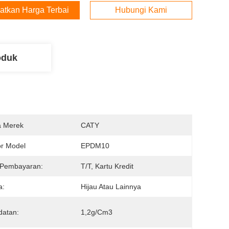
atkan Harga Terbaik
Hubungi Kami
oduk
 Merek
CATY
r Model
EPDM10
 Pembayaran:
T/T, Kartu Kredit
a:
Hijau Atau Lainnya
datan:
1,2g/cm3