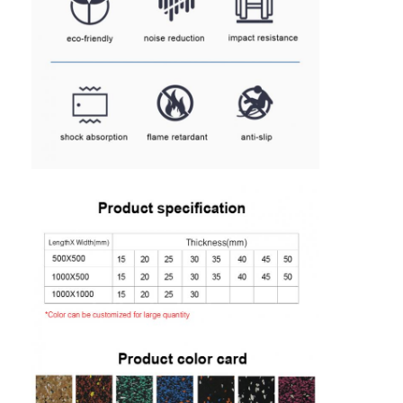
Butiran Karet EPDM
Lantai karet komersial
Paver Karet yang Terpadu
pengisi rumput buatan
Butiran karet SBR
Pengikat PU
Rumput Rumput Buatan
Pemasangan Jalur Lari