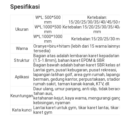
Spesifikasi
W*L: 500*500
Ketebalan:
mm
15/20/25/30/35/40/45/50 mm
W*L:
1000*500
Ketebalan:
15/20/25/30/35/40/45/5
Ukuran
mm
mm
W*L:
1000*1000
Ketebalan:
15/20/25/30 mm
mm
Oranye+biru+hitam (lebih dari 15 warna lainnya
Warna
tersedia)
Bagian atas adalah lembaran karet kepadatan tingg
Struktur
(1.5-1.8mm), bahan karet EPDM & SBR
Bagian bawah adalah bahan karet SBR kelas atas
Lantai gym, pusat kebugaran, pusat rekreasi,
lapangan latihan golf, area gym rumah, lapangan
Aplikasi
bermain, gedung kantor, perpustakaan, stadion,
rumah sakit, taman kanak-kanak, KTV, dll.
Daur ulang, umur panjang, anti slip, tidak beracun,
tahan aus,
Keuntungan
ketahanan kejut, kaya warna, mengurangi ganggua
kebisingan, nyaman
Lantai karet untuk gym, tikar karet lantai, tikar lanta
Kata kunci
karet gym