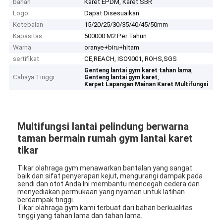
bahan
Karet EPDM, Karet SBR
Logo
Dapat Disesuaikan
Ketebalan
15/20/25/30/35/40/45/50mm
Kapasitas
500000 M2 Per Tahun
Warna
oranye+biru+hitam
sertifikat
CE,REACH, ISO9001, ROHS,SGS
,
Genteng lantai gym karet tahan lama
Cahaya Tinggi:
,
Genteng lantai gym karet
Karpet Lapangan Mainan Karet Multifungsi
Multifungsi lantai pelindung berwarna
taman bermain rumah gym lantai karet
tikar
Tikar olahraga gym menawarkan bantalan yang sangat
baik dan sifat penyerapan kejut, mengurangi dampak pada
sendi dan otot Anda.Ini membantu mencegah cedera dan
menyediakan permukaan yang nyaman untuk latihan
berdampak tinggi.
Tikar olahraga gym kami terbuat dari bahan berkualitas
tinggi yang tahan lama dan tahan lama.