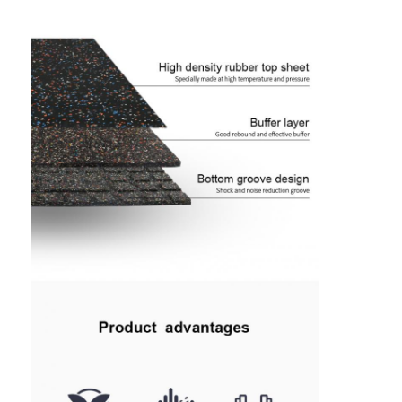
Tentang kami
Tur Pabrik
Kontrol kualitas
Hubungi kami
Berita
ngobrol sekarang
Lantai karet olahraga
Lantai karet taman bermain
Lantai Karet Kebugaran