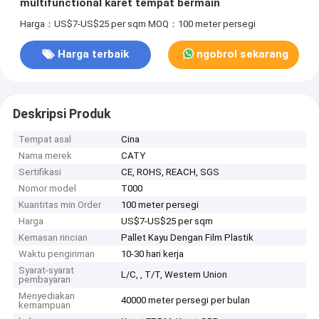
multifunctional karet tempat bermain
Harga：US$7-US$25 per sqm
MOQ：100 meter persegi
Harga terbaik
ngobrol sekarang
Deskripsi Produk
Tempat asal
Cina
Nama merek
CATY
Sertifikasi
CE, ROHS, REACH, SGS
Nomor model
T000
Kuantitas min Order
100 meter persegi
Harga
US$7-US$25 per sqm
Kemasan rincian
Pallet Kayu Dengan Film Plastik
Waktu pengiriman
10-30 hari kerja
Syarat-syarat
L/C, , T/T, Western Union
pembayaran
Menyediakan
40000 meter persegi per bulan
kemampuan